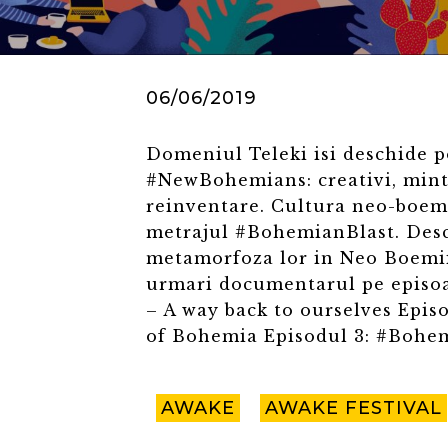
06/06/2019
Domeniul Teleki isi deschide p
#NewBohemians: creativi, minti
reinventare. Cultura neo-boema
metrajul #BohemianBlast. Desco
metamorfoza lor in Neo Boemii 
urmari documentarul pe episoa
– A way back to ourselves Epis
of Bohemia Episodul 3: #Bohe
AWAKE
AWAKE FESTIVAL