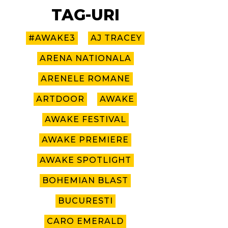
TAG-URI
#AWAKE3
AJ TRACEY
ARENA NATIONALA
ARENELE ROMANE
ARTDOOR
AWAKE
AWAKE FESTIVAL
AWAKE PREMIERE
AWAKE SPOTLIGHT
BOHEMIAN BLAST
BUCURESTI
CARO EMERALD