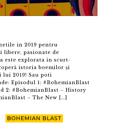
ortile in 2019 pentru
 libere, pasionate de
 este explorata in scurt-
peră istoria boemilor și
lui 2019! Sau poti
de: Episodul 1: #BohemianBlast
od 2: #BohemianBlast – History
mianBlast – The New […]
BOHEMIAN BLAST