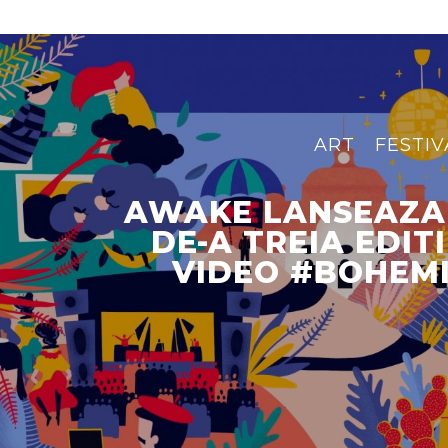
ART
FESTIV
AWAKE LANSEAZA 
DE-A TREIA EDITI
VIDEO #BOHEM