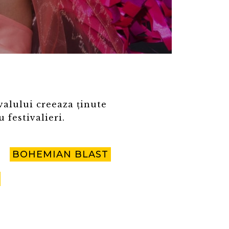
ivalului creeaza ținute
festivalieri.
BOHEMIAN BLAST