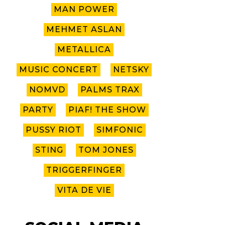
MAN POWER
MEHMET ASLAN
METALLICA
MUSIC CONCERT
NETSKY
NOMVD
PALMS TRAX
PARTY
PIAF! THE SHOW
PUSSY RIOT
SIMFONIC
STING
TOM JONES
TRIGGERFINGER
VITA DE VIE