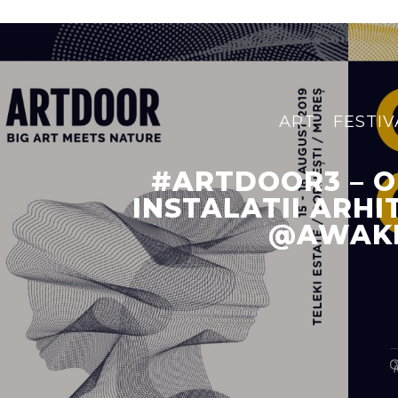
ART
FESTIV
#ARTDOOR3 – O
INSTALATII ARH
@AWAK