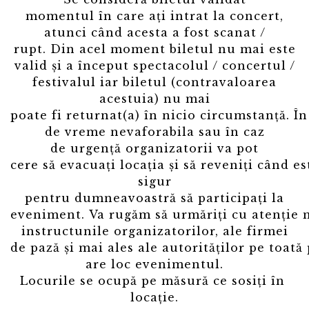
momentul
în
care
ați
intrat
la
concert,
atunci
când
acesta
a fost scanat /
rupt.
Din
acel moment biletul nu
mai
este
valid
și
a
început
spectacolul / concertul /
festivalul iar biletul (contravaloarea
acestuia) nu mai
poate
fi
returnat(a)
în
nicio
circumstanță
.
În
de vreme nevaforabila
sau
în
caz
de
urgență
organizatorii
va
pot
cere
să
evacuați
locația
și
să
reveniți
când
es
sigur
pentru
dumneavoastră
să
participați
la
eveniment.
Va
rugăm
să
urmăriți
cu
atenție
m
instructunile organizatorilor, ale firmei
de
pază
și
mai
ales
ale
autorităților
pe
toată
are loc evenimentul.
Locurile
se
ocupă
pe
măsură
ce
sosiți
în
locație
.