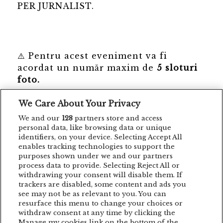
PER JURNALIST.
⚠️ Pentru acest eveniment va fi
acordat un număr maxim de
5
sloturi
foto.
We Care About Your Privacy
We and our
128
partners store and access
personal data, like browsing data or unique
În sprijinul deciziei finale este
identifiers, on your device. Selecting Accept All
necesară detalierea scopului pentru
enables tracking technologies to support the
care este solicitată acreditarea, o
purposes shown under we and our partners
scurtă prezentare a
process data to provide. Selecting Reject All or
withdrawing your consent will disable them. If
publicației/postului, precum și
trackers are disabled, some content and ads you
menționarea link-urilor către orice
see may not be as relevant to you. You can
materiale, știri, articole etc. publicate
resurface this menu to change your choices or
despre evenimentul Die Antwoord, în
withdraw consent at any time by clicking the
Manage my cookies link on the bottom of the